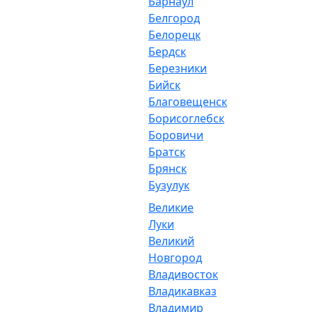
Барнаул
Белгород
Белорецк
Бердск
Березники
Бийск
Благовещенск
Борисоглебск
Боровичи
Братск
Брянск
Бузулук
Великие
Луки
Великий
Новгород
Владивосток
Владикавказ
Владимир