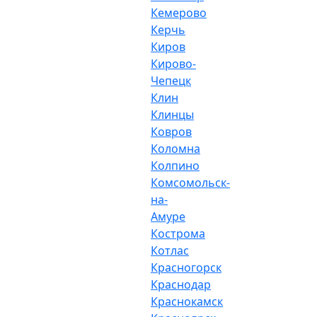
Кемерово
Керчь
Киров
Кирово-
Чепецк
Клин
Клинцы
Ковров
Коломна
Колпино
Комсомольск-
на-
Амуре
Кострома
Котлас
Красногорск
Краснодар
Краснокамск