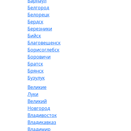
Барнаул
Белгород
Белорецк
Бердск
Березники
Бийск
Благовещенск
Борисоглебск
Боровичи
Братск
Брянск
Бузулук
Великие
Луки
Великий
Новгород
Владивосток
Владикавказ
Владимир