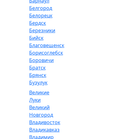
Барнаул
Белгород
Белорецк
Бердск
Березники
Бийск
Благовещенск
Борисоглебск
Боровичи
Братск
Брянск
Бузулук
Великие
Луки
Великий
Новгород
Владивосток
Владикавказ
Владимир