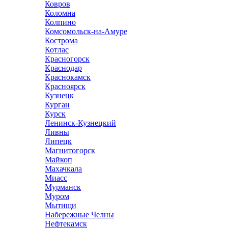
Ковров
Коломна
Колпино
Комсомольск-на-Амуре
Кострома
Котлас
Красногорск
Краснодар
Краснокамск
Красноярск
Кузнецк
Курган
Курск
Ленинск-Кузнецкий
Ливны
Липецк
Магнитогорск
Майкоп
Махачкала
Миасс
Мурманск
Муром
Мытищи
Набережные Челны
Нефтекамск