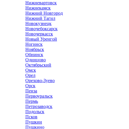
Нижневартовск
Нижнекамск
Нижний Новгород
Нижний Тагил
Новокузнецк
Новочебоксарск
Новочеркасск
Новый Уренгой
Ногинск
Ноябрьск
Обнинск
Одинцово
Октябрьский
Омск
Орел
Орехово-Зуево
Орск
Пенза
Первоуральск
Пермь
Петрозаводск
Подольск
Псков
Пушкин
Пушкино