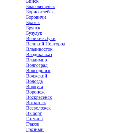
Бийск
Благовещенск
Борисоглебск
Боровичи
Братск
Брянск
Бузулук
Великие Луки
Великий Новгород
Владивосток
Владикавказ
Владимир
Волгоград
Волгодонск
Волжский
Вологда
Воркута
Воронеж
Воскресенск
Воткинск
Всеволожск
Выборг
Гатчина
Глазов
Грозный