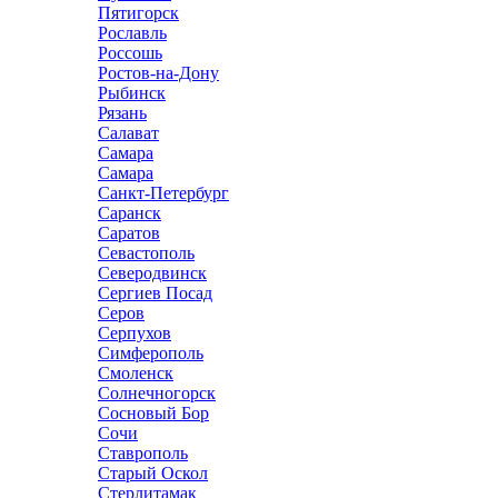
Пятигорск
Рославль
Россошь
Ростов-на-Дону
Рыбинск
Рязань
Салават
Самара
Самара
Санкт-Петербург
Саранск
Саратов
Севастополь
Северодвинск
Сергиев Посад
Серов
Серпухов
Симферополь
Смоленск
Солнечногорск
Сосновый Бор
Сочи
Ставрополь
Старый Оскол
Стерлитамак