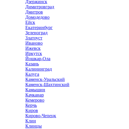
Дзержинск
Димитровград
Дмитров
Домодедово
Ейск
Екатеринбург
Зеленоград
Златоуст
Иваново
Ижевск
Иркутск
Йошкар-Ола
Казань
Калининград
Калуга
Каменск-Уральский
Каменск-Шахтинский
Камышин
Качканар
Кемерово
Керчь
Киров
Кирово-Чепецк
Клин
Клинцы