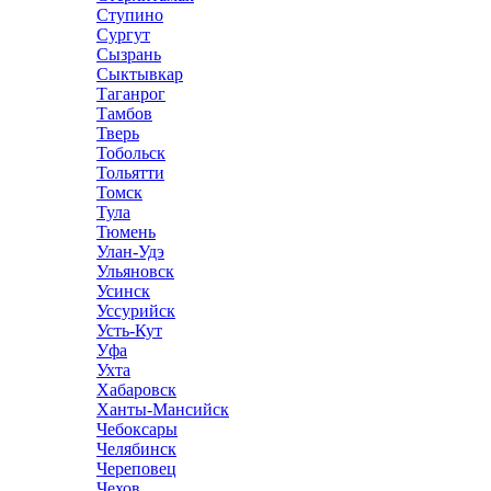
Ступино
Сургут
Сызрань
Сыктывкар
Таганрог
Тамбов
Тверь
Тобольск
Тольятти
Томск
Тула
Тюмень
Улан-Удэ
Ульяновск
Усинск
Уссурийск
Усть-Кут
Уфа
Ухта
Хабаровск
Ханты-Мансийск
Чебоксары
Челябинск
Череповец
Чехов